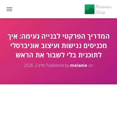
T
O
G
G
L
המדריך הפרקטי לבנייה נעימה: איך
E
מכניסים נגישות ועיצוב אוניברסלי
N
A
לתוכנית בלי לשבור את הראש
V
I
G
on
melanie
Published by
מרץ 2, 2026
A
T
I
O
N