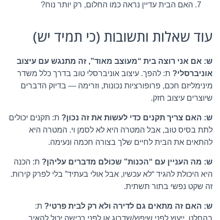
האם הבית עדיין נראה כמו החלום, רק יותר נוח?
עוד שאלות ותשובות (כי תמיד יש)
ש: אם אני רוצה בית “מעוצב מאוד”, זה מתנגש עם עיצוב
אוניברסלי?
ת: להפך. עיצוב אוניברסלי טוב בדרך כלל משדר
מינימליזם חכם, פרופורציות נכונות, וזרימה — בדיוק הדברים
שיוצרים עיצוב חזק.
ש: האם צריך תקנים כדי לעשות את זה נכון?
ת: תקנים יכולים
לתת בסיס טוב, אבל המטרה היא לא לסמן וי. המטרה היא
להתאים את הבית לחיים שלך בצורה חכמה ונעימה.
ש: מה העניין עם “הכנות” שכולם מדברים עליהן?
ת: הכנה
היא היכולת להגיד “לא עכשיו, אבל אולי בעתיד” בלי לפרק קירות.
זה שקט נפשי בתור תשתית.
ש: האם זה מתאים גם לדירה ולא רק לבית פרטי?
ת:
בהחלט. ייעוץ לפני שיפוץ/שדרוג או לפני רכישה יכול להאיר