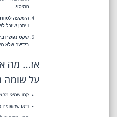
המיסוי.
השקעה לטווח 
וייתכן שיוכל 
שקט נפשי וביט
בידיעה שלא מש
אז… מה את
על שומה נ
קחו שמאי מקצוע
ודאו שהשומה נע