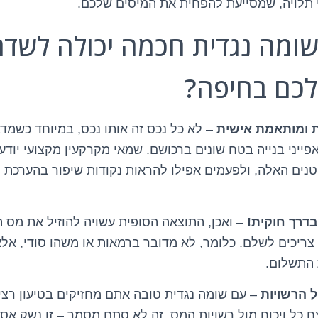
 תלויה, שמסייעת להפחית את המיסים שלכם.
 שומה נגדית חכמה יכולה לשדר
כם בחיפה?
 ומותאמת אישית
– לא כל נכס זה אותו נכס, במיוחד כשמדב
אפייני בנייה בטח שונים ברכושם. שמאי מקרקעין מקצועי יו
נים האלה, ולפעמים אפילו להראות נקודות שיפור בהערכת 
רך חוקית!
– ואכן, התוצאה הסופית עשויה להוזיל את מס 
ריכים לשלם. כלומר, לא מדובר ברמאות או משהו סודי, אל
 התשלום.
 הרשויות
– עם שומה נגדית טובה אתם מחזיקים בטיעון רצי
ח כל ויכוח מול רשויות המס. זה לא סתם מסמך – זו נשק אס