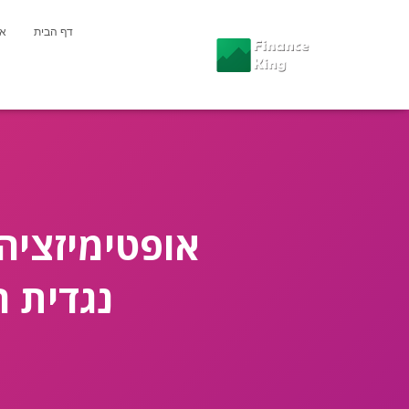
דף הבית
או
אופטימיזציה
נגדית 