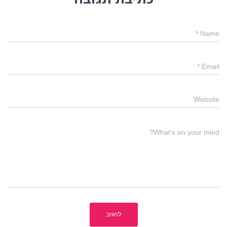
*
Name
*
Email
Website
What's on your mind?