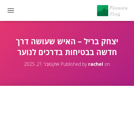
T
O
G
G
L
יצחק בריל – האיש שעושה דרך
E
חדשה בבטיחות בדרכים לנוער
N
A
V
on
rachel
Published by
אוקטובר 21, 2025
I
G
A
T
I
O
N