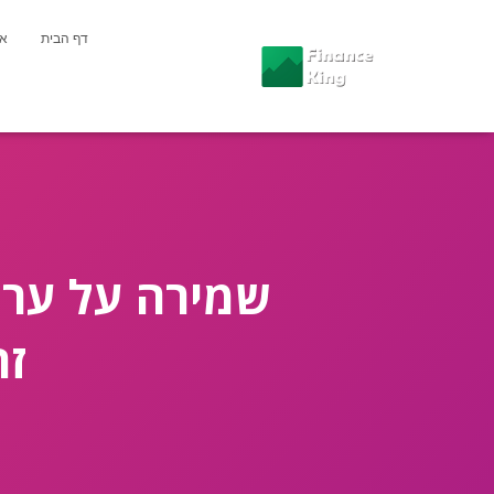
דף הבית
או
שמירה על ערך 
זה