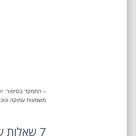
– התמקד בסיפור: יוד
משמעות עמוקה ונוכח
7 שאלות שחייבים לשאול לפני שקונים יודאיקה