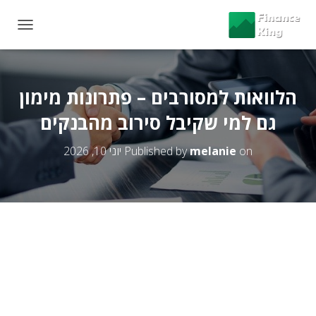
T
O
G
G
L
הלוואות למסורבים – פתרונות מימון
E
גם למי שקיבל סירוב מהבנקים
N
A
V
on
melanie
Published by
יוני 10, 2026
I
G
A
T
I
O
N