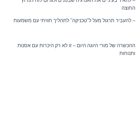
– להאיר בעיניים את האנרגיה שבפנים ולגרום לזה לפרוץ
החוצה
– להעביר תרגול מעל ל"טכניקה" לתהליך חוויתי עם משמעות
ההכשרה של מורי היוגה היום – זו לא רק היכרות עם אסנות
ותנוחות