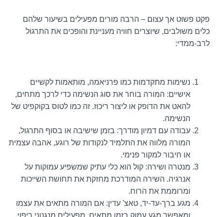
פקט פשוט אך עצום – הרבה מורים מפעילים בשיעור שלהם
כלים משולבים, שיוצרים חוויה מעניינת והופכים את התרגול
לרב-ממדי:
נשימות מתקדמות כמו פרניאמה, מותאמות לקשיים
אישיים: המורה בוחר את סוג הנשימה כדי לרכך מתחים,
להאט את הדופק או ליצור ריכוז. זה כמו לטוס בקוקפיט של
הנשימה.
עבודה עם דמיון מודרך: בזמן שישיבה או בסוף התרגול,
המורה מלווה את התלמיד לנקודות של רוגע, אהבה עצמית
או חיבור למקור פנימי.
מנטרה ושירה: קול הוא כלי עתיק שמשפיע עמוקות על
אנרגיה. השירה המודרכת מחזקת את תחושת השייכות
ומרוממת את הרוח.
מגע ברך-עד-יד, טאצ' עדין: אם המורה מתאים את עצמו
ומאפשר מגע עמוק בזמן מתאים, מפעילים מנגנוני ריפוי