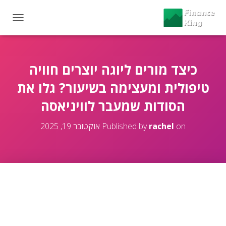
T
O
G
G
L
כיצד מורים ליוגה יוצרים חוויה
E
טיפולית ומעצימה בשיעור? גלו את
N
A
הסודות שמעבר לוויניאסה
V
I
G
on
rachel
Published by
אוקטובר 19, 2025
A
T
I
O
N