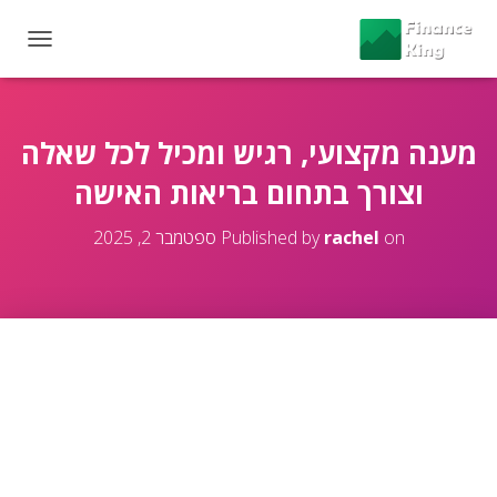
T
O
G
G
L
מענה מקצועי, רגיש ומכיל לכל שאלה
E
וצורך בתחום בריאות האישה
N
A
V
on
rachel
Published by
ספטמבר 2, 2025
I
G
A
T
I
O
N