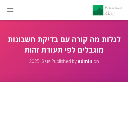
T
O
G
G
L
לגלות מה קורה עם בדיקת חשבונות
E
מוגבלים לפי תעודת זהות
N
A
V
on
admin
Published by
יוני 6, 2025
I
G
A
T
I
O
N