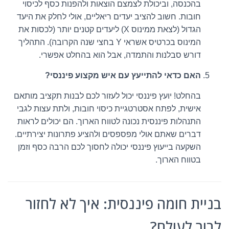
בהכנסה, וביכולת לצמצם הוצאות ולהפנות כסף לכיסוי
חובות. חשוב להציב יעדים ריאליים, אולי לחלק את היעד
הגדול (לצאת ממינוס X) ליעדים קטנים יותר (לכסות את
המינוס בכרטיס אשראי Y בחצי שנה הקרובה). התהליך
דורש סבלנות והתמדה, אבל הוא בהחלט אפשרי.
האם כדאי להתייעץ עם איש מקצוע פיננסי?
בהחלט! יועץ פיננסי יכול לעזור לכם לבנות תקציב מותאם
אישית, לפתח אסטרטגיית כיסוי חובות, ולתת עצות לגבי
התנהלות פיננסית נכונה לטווח הארוך. הם יכולים לראות
דברים שאתם אולי מפספסים ולהציע פתרונות יצירתיים.
השקעה בייעוץ פיננסי יכולה לחסוך לכם הרבה כסף וזמן
בטווח הארוך.
בניית חומה פיננסית: איך לא לחזור
לבור לעולם?