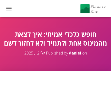
T
O
G
G
L
חופש כלכלי אמיתי: איך לצאת
E
מהמינוס אחת ולתמיד ולא לחזור לשם
N
A
V
on
daniel
Published by
יולי 12, 2025
I
G
A
T
I
O
N