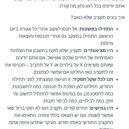
אתם יודעים בכל רגע נתון מה קורה.
איך בונים תקציב שלא כואב?
התחילו בפשטות:
אל תנסו לעקוב אחרי כל אגורה ביום
הראשון. התחילו במעקב גס אחרי הכנסות והוצאות
גדולות.
היו מציאותיים:
תקציב שלא לוקח בחשבון את העלויות
האמיתיות של החיים שלכם skkישל. אם אתם יודעים
שאתם מוציאים X על בילויים או Y על תחביב – הכניסו את
זה לתקציב (ואז החליטו אם אפשר לצמצם).
תנו לכל שקל תפקיד:
זו הגישה המנצחת. לפני תחילת
החודש, תחליטו לאן הולכת כל הכנסה. כמה לחשבונות,
כמה לחסכון (כן, גם במינוס אפשר להתחיל לחשוב על
זה!), כמה לבילויים, כמה לכיסוי חובות.
היו גמישים:
החיים קורים. תקציב הוא לא חוקי ברזל שאי
אפשר לשנות. אם יש הוצאה בלתי צפויה, התאימו את
התקציב החודשי באותו חודש. העיקר שתדעו איפה אתם