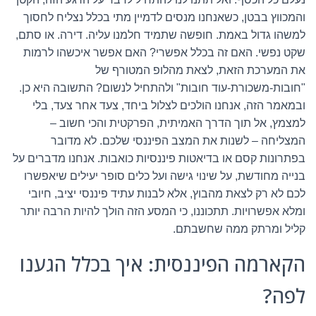
והמכווץ בבטן, כשאנחנו מנסים לדמיין מתי בכלל נצליח לחסוך
למשהו גדול באמת. חופשה שתמיד חלמנו עליה. דירה. או סתם,
שקט נפשי. האם זה בכלל אפשרי? האם אפשר איכשהו לרמות
את המערכת הזאת, לצאת מהלופ המטורף של
"חובות-משכורת-עוד חובות" ולהתחיל לנשום? התשובה היא כן.
ובמאמר הזה, אנחנו הולכים לצלול ביחד, צעד אחר צעד, בלי
למצמץ, אל תוך הדרך האמיתית, הפרקטית והכי חשוב –
המצליחה – לשנות את המצב הפיננסי שלכם. לא מדובר
בפתרונות קסם או בדיאטות פיננסיות כואבות. אנחנו מדברים על
בנייה מחודשת, על שינוי גישה ועל כלים סופר יעילים שיאפשרו
לכם לא רק לצאת מהבוץ, אלא לבנות עתיד פיננסי יציב, חיובי
ומלא אפשרויות. תתכוננו, כי המסע הזה הולך להיות הרבה יותר
קליל ומרתק ממה שחשבתם.
הקארמה הפיננסית: איך בכלל הגענו
לפה?