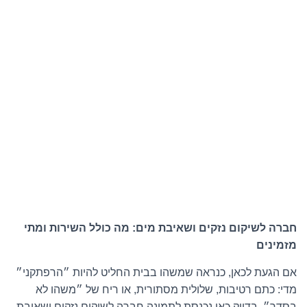
חברה לשיקום נזקים ושאיבת מים: מה כולל השירות ומתי
מזמינים
אם הגעת לכאן, כנראה שמשהו בבית החליט להיות ״הרפתקני״
מדי: כתם רטיבות, שלולית מסתורית, או ריח של ״משהו לא
בסדר״. בדיוק כאן נכנסת לתמונה חברה לשיקום נזקים ושאיבת