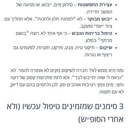
עצירת התפשטות
– סילוק מים, ייבוש, או מניעה של
המשך חדירה.
ייבוש מבוקר
– לא ״לפתוח חלון ולחכות״, אלא תהליך עם
ציוד ייעודי ומעקב.
טיפול בריחות ועובש
– כי אף אחד לא רוצה ״בושם
מרתף״ בסלון.
שיקום
– תיקוני טיח, צבע, פרקט, תקרות, לפעמים גם
ריצוף או נגרות.
ומה היא ממש לא? חברה לשיקום נזקים לא אמורה להמר. לא
״נראה לי שזה יתייבש לבד״. ולא לתת פתרונות קסם של דקה
וחצי. מים ונזקי רטיבות אוהבים זמן. לכן נלחמים בהם עם דיוק,
לא עם תקווה.
3 סימנים שמזמינים טיפול עכשיו (ולא
אחרי הסופ״ש)