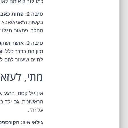
כמו לזרוק אותם לאו
סיבה 2: פחות כאבי ראש בשבילכם.
בקשות ה"אמא/אבא קנ
מהלך. פתאום תגלו ש
סיבה 3: אושר ושקט נפשי (שלהם ושלכם).
נכון הם בדרך כלל י
לחיים שיעזור להם לב
מתי, לעזאז
אין גיל קסם. ברגע ש
על זה".
גילאי 3-5: הקונספט הבסיסי.