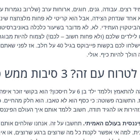
יד רצים. עבודה, גנים, חוגים, ארוחות ערב (שלרוב נגמרות ע
 אחד שנדחק הצידה, אבל הוא קריטי לא פחות מלצחצח שיניים
הביטקוין העתידי. לא, לא מדובר בשיעור כלכלה באוניברסיטה
ו לילדים שלכם (ולא פחות חשוב – לכם!) לצמוח להיות מבוג
כלכלית. כאלה שלא ישלחו לכם בקשות פייבוקס בגיל 0
 הולך להיות כיף. אולי.
ם זה? 3 סיבות ממש טובות!
בואו נדבר תכלס. למה להתאמץ וללמד ילד בן 6 על חיסכון? הוא 
ו לפני 5 דקות. התשובה פשוטה: כי כסף הוא לא טאבו. הוא חלק מהחיי
הירות או להגיד תודה, חשוב ללמד אותם איך העולם הפיננסי
תחשבו על זה. אנחנו שולחים אותם 
ית, למה אי אפשר לקנות כל מה שרוצים ברגע שרוצים, או איך