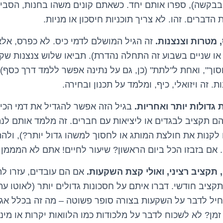
בבקשה), ספרו אותם יחד. כשאתם קונים משהו בחנות, הסב
הדברים. זהו. לא צריך תוכניות חיסכון או מניות.
זה הגיל המושלם לדמי כיס. לא כפרס, אלא 
או שניים בשבוע זה התחלה נהדרת). תביאו שלוש צנצנות שק
סוך", ואחת ל"לתת" (כן, גם על נתינה אפשר ללמד דרך כסף
 זה ויזואלי, כיף, ומלמד על תכנון ובחירה.
בגיל הזה אפשר להגדיל את דמי הכי
הם תקציב לבגדים או ליציאות עם חברים. זה מלמד אותם לנ
קנות את חולצת המותג או לחסוך למשהו גדול יותר?), ולה
ם בזבזו הכל ביום הראשון? שיעור לחיים! אתם לא המממן 
אם הם עובדים, עזרו ל
קציב חודשי. דברו איתם על חסכונות גדולים יותר (לאוטו עתי
חיל לדבר על השקעות בצורה סופר פשוטה – מה זה בכלל אג
מן? לא לשכוח לדבר על מלכודות כמו הלוואות יקרות או מינ