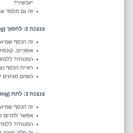
*עכשיו*?
זה גם מלמד שב
צנצנת 2: לחסוך (Saving)
זה הכסף שמיועד
אופניים, קונסו
המטרה? ללמוד ע
ראיית הכסף נצב
כשהם מגיעים ל
צנצנת 3: לתת (Giving)
זה הכסף שמיוע
אפשר לתרום לע
המטרה? ללמד ע
זה חלק חשוב מ