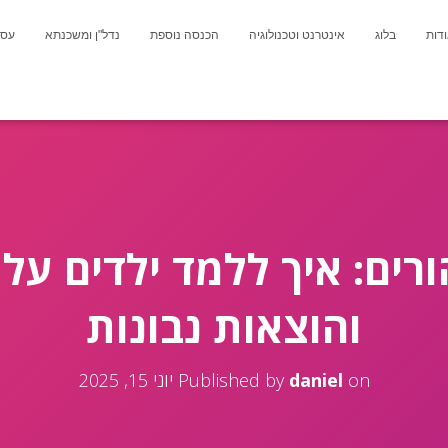
דות
בלוג
אינטרנט וטכנולוגיה
הכנסה נוספת
נדל"ן ומשכנתא
עסק
רים: איך ללמד ילדים על 
והוצאות נבונות
on
daniel
Published by
יוני 15, 2025