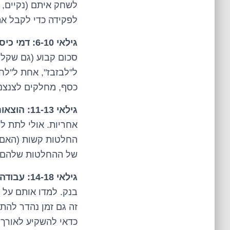
לשחק איתם (נקיים, 
לפקידה כדי לקבל את 
גילאי 6-10: דמי כיס, מטרות וצנצנות.
סכום קבוע (גם שקל 
ל"לבזבז", אחת ל"לח
כסף, מחלקים לצנצנות.
גילאי 11-13: הוצאות גדולות יותר ואחריות.
אחריות. אולי לתת ל
החלטות קשות (האם ל
של ההחלטות שלהם. א
גילאי 14-18: עבודה, תקציב רציני, ואולי קצת השקעות.
בנק. למדו אותם על ת
זה גם זמן נהדר להת
כדאי להשקיע לאורך ז