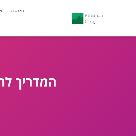
דף הבית
או
המדריך להו