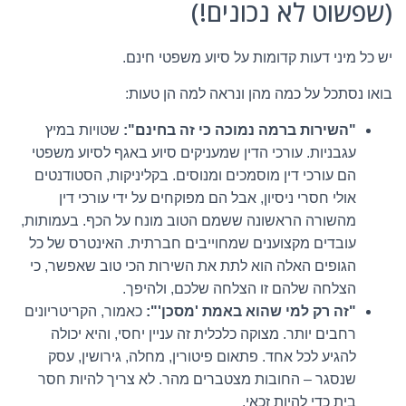
(שפשוט לא נכונים!)
יש כל מיני דעות קדומות על סיוע משפטי חינם.
בואו נסתכל על כמה מהן ונראה למה הן טעות:
"השירות ברמה נמוכה כי זה בחינם":
שטויות במיץ
עגבניות. עורכי הדין שמעניקים סיוע באגף לסיוע משפטי
הם עורכי דין מוסמכים ומנוסים. בקליניקות, הסטודנטים
אולי חסרי ניסיון, אבל הם מפוקחים על ידי עורכי דין
מהשורה הראשונה ששמם הטוב מונח על הכף. בעמותות,
עובדים מקצוענים שמחוייבים חברתית. האינטרס של כל
הגופים האלה הוא לתת את השירות הכי טוב שאפשר, כי
הצלחה שלהם זו הצלחה שלכם, ולהיפך.
"זה רק למי שהוא באמת 'מסכן'":
כאמור, הקריטריונים
רחבים יותר. מצוקה כלכלית זה עניין יחסי, והיא יכולה
להגיע לכל אחד. פתאום פיטורין, מחלה, גירושין, עסק
שנסגר – החובות מצטברים מהר. לא צריך להיות חסר
בית כדי להיות זכאי.