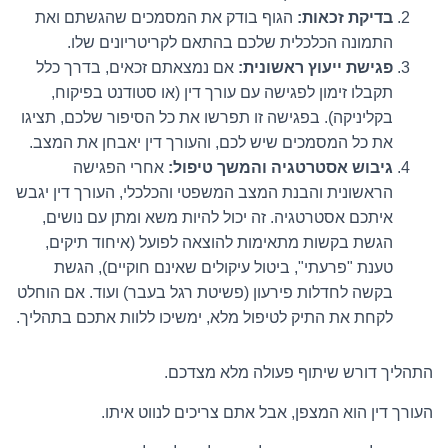
בדיקת זכאות:
הגוף בודק את המסמכים שהגשתם ואת
התמונה הכלכלית שלכם בהתאם לקריטריונים שלו.
פגישת ייעוץ ראשונית:
אם נמצאתם זכאים, בדרך כלל
תקבלו זימון לפגישה עם עורך דין (או סטודנט בפיקוח,
בקליניקה). בפגישה זו תפרשו את כל הסיפור שלכם, תציגו
את כל המסמכים שיש לכם, והעורך דין יאבחן את המצב.
גיבוש אסטרטגיה והמשך טיפול:
אחרי הפגישה
הראשונית והבנת המצב המשפטי והכלכלי, העורך דין יגבש
איתכם אסטרטגיה. זה יכול להיות משא ומתן עם נושים,
הגשת בקשות מתאימות להוצאה לפועל (איחוד תיקים,
טענת "פרעתי", ביטול עיקולים שאינם חוקיים), הגשת
בקשה לחדלות פירעון (פשיטת רגל בעבר) ועוד. אם הוחלט
לקחת את התיק לטיפול מלא, ימשיכו ללוות אתכם בתהליך.
התהליך דורש
שיתוף פעולה מלא
מצדכם.
העורך דין הוא המצפן, אבל אתם צריכים לנווט איתו.