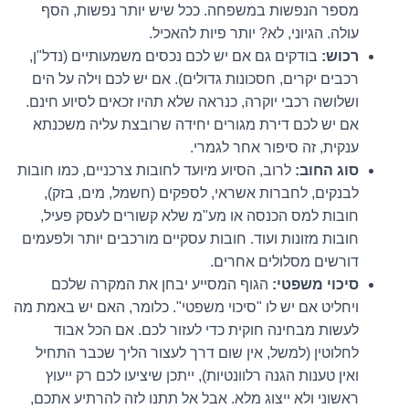
מספר הנפשות במשפחה. ככל שיש יותר נפשות, הסף
עולה. הגיוני, לא? יותר פיות להאכיל.
רכוש:
בודקים גם אם יש לכם נכסים משמעותיים (נדל"ן,
רכבים יקרים, חסכונות גדולים). אם יש לכם וילה על הים
ושלושה רכבי יוקרה, כנראה שלא תהיו זכאים לסיוע חינם.
אם יש לכם דירת מגורים יחידה שרובצת עליה משכנתא
ענקית, זה סיפור אחר לגמרי.
סוג החוב:
לרוב, הסיוע מיועד לחובות צרכניים, כמו חובות
לבנקים, לחברות אשראי, לספקים (חשמל, מים, בזק),
חובות למס הכנסה או מע"מ שלא קשורים לעסק פעיל,
חובות מזונות ועוד. חובות עסקיים מורכבים יותר ולפעמים
דורשים מסלולים אחרים.
סיכוי משפטי:
הגוף המסייע יבחן את המקרה שלכם
ויחליט אם יש לו "סיכוי משפטי". כלומר, האם יש באמת מה
לעשות מבחינה חוקית כדי לעזור לכם. אם הכל אבוד
לחלוטין (למשל, אין שום דרך לעצור הליך שכבר התחיל
ואין טענות הגנה רלוונטיות), ייתכן שיציעו לכם רק ייעוץ
ראשוני ולא ייצוג מלא. אבל אל תתנו לזה להרתיע אתכם,