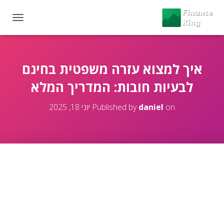
T
O
G
G
L
איך למצוא עזרה משפטית בחינם
E
לבעיות חובות: המדריך המלא
N
A
V
on
daniel
Published by
יוני 18, 2025
I
G
A
T
I
O
N